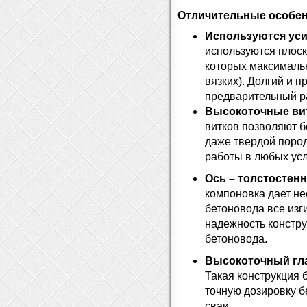
Отличительные особен
Используются уси
используются плоск
которых максимальн
вязких). Долгий и 
предварительный ра
Высокоточные вит
витков позволяют б
даже твердой поро
работы в любых ус
Ось – толстостен
компоновка дает не
бетоновода все изг
надежность констру
бетоновода.
Высокоточный гла
Такая конструкция 
точную дозировку б
сваи.