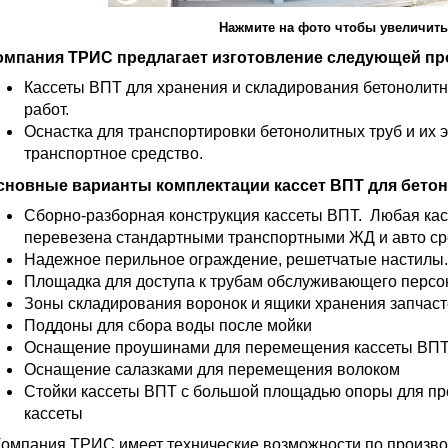
Нажмите на фото чтобы увеличить
омпания ТРИС предлагает изготовление следующей пр
Кассеты ВПТ для хранения и складирования бетонолитн
работ.
Оснастка для транспортировки бетонолитных труб и их
транспортное средство.
сновные варианты комплектации кассет ВПТ для бетон
Сборно-разборная конструкция кассеты ВПТ. Любая кас
перевезена стандартными транспортными ЖД и авто ср
Надежное перильное ограждение, решетчатые настилы.
Площадка для доступа к трубам обслуживающего персонал
Зоны складирования воронок и ящики хранения запчастей
Поддоны для сбора воды после мойки
Оснащение проушинами для перемещения кассеты ВПТ
Оснащение салазками для перемещения волоком
Стойки кассеты ВПТ с большой площадью опоры для п
кассеты
омпания ТРИС имеет технические возможности по производ