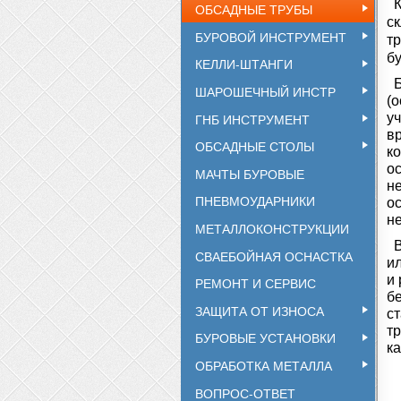
ОБСАДНЫЕ ТРУБЫ
с
БУРОВОЙ ИНСТРУМЕНТ
т
б
КЕЛЛИ-ШТАНГИ
Б
ШАРОШЕЧНЫЙ ИНСТР
(о
ГНБ ИНСТРУМЕНТ
уч
в
ОБСАДНЫЕ СТОЛЫ
к
ос
МАЧТЫ БУРОВЫЕ
не
ПНЕВМОУДАРНИКИ
ос
н
МЕТАЛЛОКОНСТРУКЦИИ
В
СВАЕБОЙНАЯ ОСНАСТКА
и
и
РЕМОНТ И СЕРВИС
бе
ЗАЩИТА ОТ ИЗНОСА
с
т
БУРОВЫЕ УСТАНОВКИ
ка
ОБРАБОТКА МЕТАЛЛА
ВОПРОС-ОТВЕТ