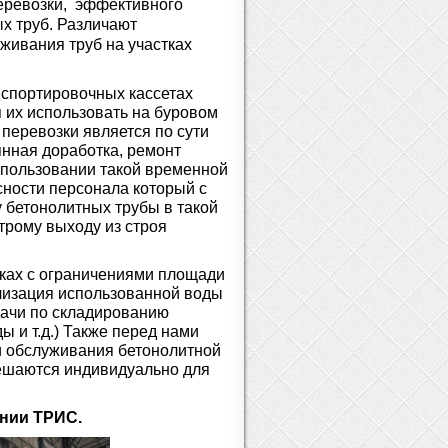
перевозки, эффективного
х труб. Различают
живания труб на участках
спортировочных кассетах
я их использовать на буровом
я перевозки является по сути
янная доработка, ремонт
спользовании такой временной
сности персонала который с
ку бетонолитных трубы в такой
строму выходу из строя
тках с ограничениями площади
илизация использованной воды
дачи по складированию
ы и т.д.) Также перед нами
 и обслуживания бетонолитной
решаются индивидуально для
ании ТРИС.