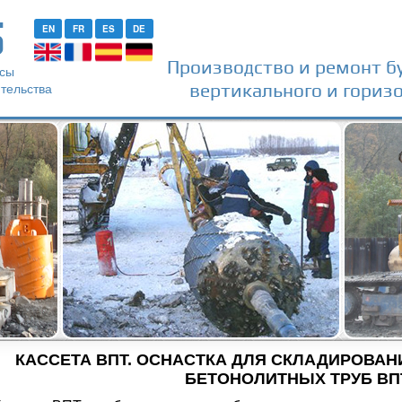
S
EN
FR
ES
DE
Производство и ремонт б
рсы
тельства
вертикального и горизо
КАССЕТА ВПТ.
ОСНАСТКА ДЛЯ СКЛАДИРОВАН
БЕТОНОЛИТНЫХ ТРУБ ВП