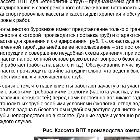
Кассета ВПТ для бетонолитных труб – предназначена для 
кладирования и своевременного обслуживания бетонолитны
ранспортировочные кассеты и кассеты для хранения и обслу
уровых работ.
ольшинство буровиков имеют представление только о тран
снастка в которой производится поставка труб) и стараютс
астке для хранения и складирования труб. Т.к. оснастка дл
ременной тарой, дальнейшее ее использование – это посто
онструкции и совершенно неудобная схема хранения, при и
настки на постоянной основе резко встает вопрос о безопа
й работает (работа на высоте и т.д.). Обслуживание и чист
настке производить крайне затруднительно, что ведет к бы
еобслуженных и неочищенных труб.
 связи с тем, что наши клиенты работают зачастую на учас
ли с высокими требованиями экологии (частота участка, ут
 различных жидкостей) перед нами постоянно возникают за
тонолитных труб с особыми условиями (экология, отвод вод
тавится задача в безопасном и удобном доступе для чистки
рубы непосредственно в кассете. Данные задачи успешно 
ждого случая.
Рис. Кассета ВПТ производства комп