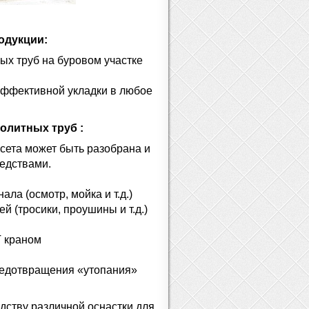
одукции:
ых труб на буровом участке
 эффективной укладки в любое
олитных труб :
сета может быть разобрана и
едствами.
а (осмотр, мойка и т.д.)
 (тросики, проушины и т.д.)
 краном
редотвращения «утопания»
ству различной оснастки для