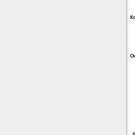
К
О
К