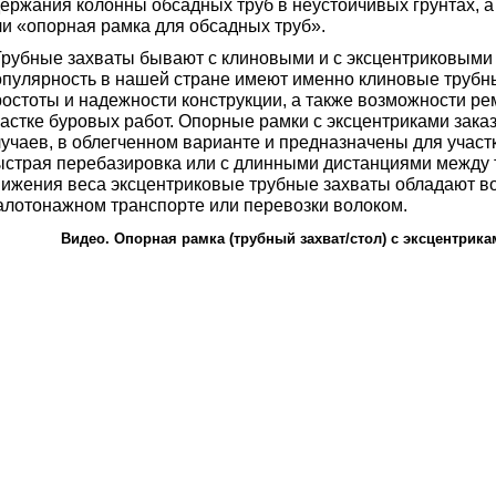
держания колонны обсадных труб в неустойчивых грунтах, а
ли «опорная рамка для обсадных труб».
рубные захваты бывают с клиновыми и с эксцентриковыми
опулярность в нашей стране имеют именно клиновые трубные
ростоты и надежности конструкции, а также возможности р
частке буровых работ. Опорные рамки с эксцентриками зака
учаев, в облегченном варианте и предназначены для участк
ыстрая перебазировка или с длинными дистанциями между т
нижения веса эксцентриковые трубные захваты обладают в
алотонажном транспорте или перевозки волоком.
Видео. Опорная рамка (трубный захват/стол) с эксцентрика