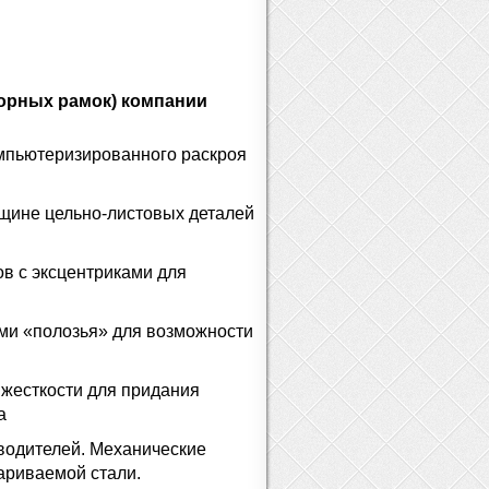
орных рамок) компании
омпьютеризированного раскроя
лщине цельно-листовых деталей
в с эксцентриками для
ми «полозья» для возможности
 жесткости для придания
а
водителей. Механические
ариваемой стали.