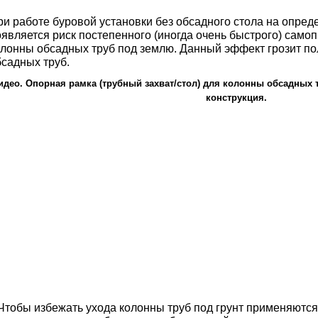
ри работе буровой установки без обсадного стола на опред
оявляется риск постепенного (иногда очень быстрого) само
олонны обсадных труб под землю. Данный эффект грозит п
бсадных труб.
идео. Опорная рамка (трубный захват/стол) для колонны обсадных 
конструкция.
тобы избежать ухода колонны труб под грунт применяются