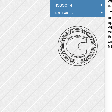
у
НОВОСТИ
и
КОНТАКТЫ
Т
п
п
у
сл
б
с
м