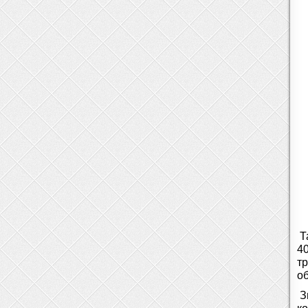
Т
4
т
о
З