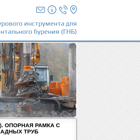
урового инструмента для
нтального бурения (ГНБ)
).
ОПОРНАЯ РАМКА С
САДНЫХ ТРУБ